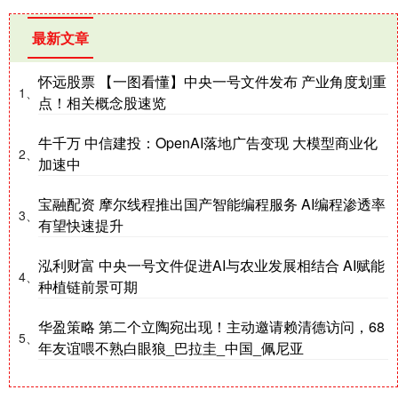
最新文章
怀远股票 【一图看懂】中央一号文件发布 产业角度划重
1、
点！相关概念股速览
牛千万 中信建投：OpenAI落地广告变现 大模型商业化
2、
加速中
宝融配资 摩尔线程推出国产智能编程服务 AI编程渗透率
3、
有望快速提升
泓利财富 中央一号文件促进AI与农业发展相结合 AI赋能
4、
种植链前景可期
华盈策略 第二个立陶宛出现！主动邀请赖清德访问，68
5、
年友谊喂不熟白眼狼_巴拉圭_中国_佩尼亚