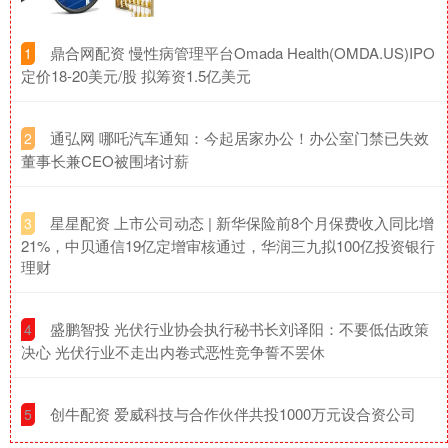
​鼎合网配资 慢性病管理平台Omada Health(OMDA.US)IPO
1
定价18-20美元/股 拟筹资1.5亿美元
​通弘网 哪吒汽车通知：今起居家办公！办公室门禁已失效
2
董事长兼CEO被围堵讨薪
​星星配资 上市公司动态 | 新华保险前8个月保费收入同比增
3
21%，中贝通信19亿定增审核通过，华润三九拟100亿投资银行
理财
​盛鹏智投 光伏行业协会执行秘书长刘译阳：不要低估政策
4
决心 光伏行业不走出内卷式恶性竞争誓不罢休
​创牛配资 爱威科技与合作伙伴共投1000万元设合资公司
5