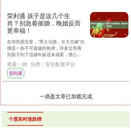
荣利通 孩子是这几个生
肖？别急着催婚，晚婚反而
更幸福！
在传统观念里，“男大当婚，女大当嫁”仿
佛是一条不可逾越的铁律，许多父母看
到孩子到了适婚年龄还未成家，便心急
如焚，四处张罗相亲，催婚的话语不绝
查看：
95
分类：
安全配资平台
于耳。然而，从生肖文....
荣利通
一鼎盈文章已加载完成
个股实时涨跌榜