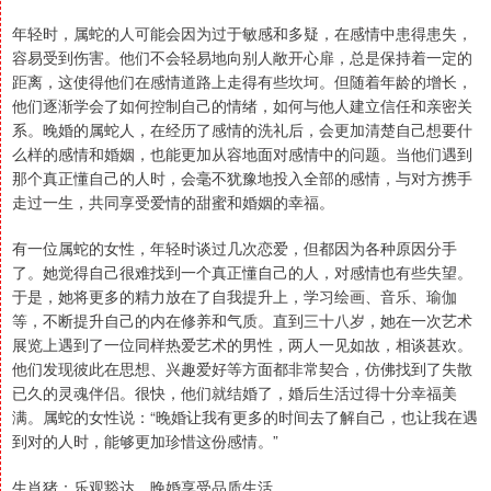
年轻时，属蛇的人可能会因为过于敏感和多疑，在感情中患得患失，
容易受到伤害。他们不会轻易地向别人敞开心扉，总是保持着一定的
距离，这使得他们在感情道路上走得有些坎坷。但随着年龄的增长，
他们逐渐学会了如何控制自己的情绪，如何与他人建立信任和亲密关
系。晚婚的属蛇人，在经历了感情的洗礼后，会更加清楚自己想要什
么样的感情和婚姻，也能更加从容地面对感情中的问题。当他们遇到
那个真正懂自己的人时，会毫不犹豫地投入全部的感情，与对方携手
走过一生，共同享受爱情的甜蜜和婚姻的幸福。
有一位属蛇的女性，年轻时谈过几次恋爱，但都因为各种原因分手
了。她觉得自己很难找到一个真正懂自己的人，对感情也有些失望。
于是，她将更多的精力放在了自我提升上，学习绘画、音乐、瑜伽
等，不断提升自己的内在修养和气质。直到三十八岁，她在一次艺术
展览上遇到了一位同样热爱艺术的男性，两人一见如故，相谈甚欢。
他们发现彼此在思想、兴趣爱好等方面都非常契合，仿佛找到了失散
已久的灵魂伴侣。很快，他们就结婚了，婚后生活过得十分幸福美
满。属蛇的女性说：“晚婚让我有更多的时间去了解自己，也让我在遇
到对的人时，能够更加珍惜这份感情。”
生肖猪：乐观豁达，晚婚享受品质生活