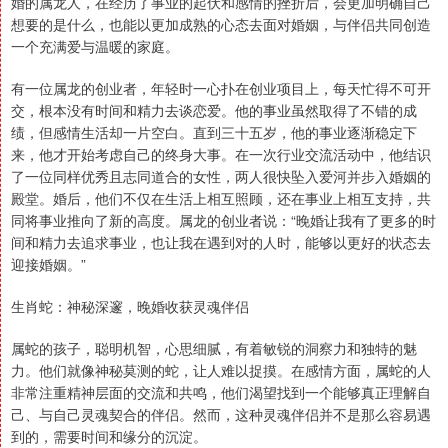
婚的属龙人，在经历了事业的起伏和感情的挫折后，会更加明确自己
想要的是什么，也能以更加成熟的心态去面对婚姻，与伴侣共同创造
一个充满爱与温暖的家庭。
有一位属龙的创业者，年轻时一心扑在创业项目上，每天忙得不可开
交，根本没有时间和精力去谈恋爱。他的事业虽然取得了不错的成
绩，但感情生活却一片空白。直到三十五岁，他的事业逐渐稳定下
来，他才开始考虑自己的终身大事。在一次行业交流活动中，他结识
了一位同样优秀且志同道合的女性，两人很快坠入爱河并步入婚姻的
殿堂。婚后，他们不仅在生活上相互照顾，还在事业上相互支持，共
同将事业推向了新的高度。属龙的创业者说：“晚婚让我有了更多的时
间和精力去追求事业，也让我在遇到对的人时，能够以更好的状态去
迎接婚姻。”
生肖蛇：神秘深邃，晚婚收获灵魂伴侣
属蛇的孩子，聪明机智，心思细腻，有着敏锐的洞察力和独特的魅
力。他们就像神秘莫测的蛇，让人难以捉摸。在感情方面，属蛇的人
非常注重精神层面的交流和共鸣，他们渴望找到一个能够真正理解自
己、与自己灵魂契合的伴侣。然而，这种灵魂伴侣并不是那么容易遇
到的，需要时间和缘分的沉淀。