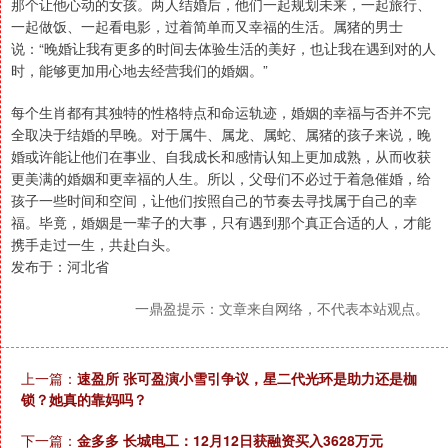
那个让他心动的女孩。两人结婚后，他们一起规划未来，一起旅行、
一起做饭、一起看电影，过着简单而又幸福的生活。属猪的男士
说：“晚婚让我有更多的时间去体验生活的美好，也让我在遇到对的人
时，能够更加用心地去经营我们的婚姻。”
每个生肖都有其独特的性格特点和命运轨迹，婚姻的幸福与否并不完
全取决于结婚的早晚。对于属牛、属龙、属蛇、属猪的孩子来说，晚
婚或许能让他们在事业、自我成长和感情认知上更加成熟，从而收获
更美满的婚姻和更幸福的人生。所以，父母们不必过于着急催婚，给
孩子一些时间和空间，让他们按照自己的节奏去寻找属于自己的幸
福。毕竟，婚姻是一辈子的大事，只有遇到那个真正合适的人，才能
携手走过一生，共赴白头。
发布于：河北省
一鼎盈提示：文章来自网络，不代表本站观点。
上一篇：
速盈所 张可盈演小雪引争议，星二代光环是助力还是枷
锁？她真的靠妈吗？
下一篇：
金多多 长城电工：12月12日获融资买入3628万元