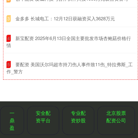
​金多多 长城电工：12月12日获融资买入3628万元
3
​新宝配资 2025年6月13日全国主要批发市场杏鲍菇价格行
4
情
​要配资 美国沃尔玛超市持刀伤人事件致11伤_特拉弗斯_工
5
作_警方
一
安全配
专业配
北京股票
鼎
资平台
资炒股
配资公司
盈