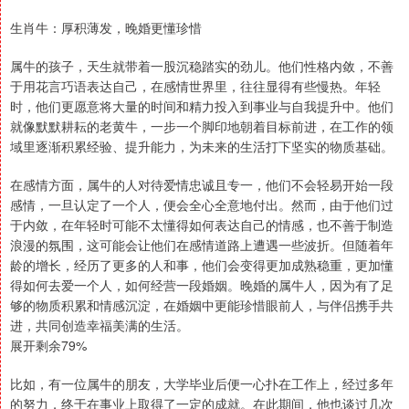
生肖牛：厚积薄发，晚婚更懂珍惜
属牛的孩子，天生就带着一股沉稳踏实的劲儿。他们性格内敛，不善
于用花言巧语表达自己，在感情世界里，往往显得有些慢热。年轻
时，他们更愿意将大量的时间和精力投入到事业与自我提升中。他们
就像默默耕耘的老黄牛，一步一个脚印地朝着目标前进，在工作的领
域里逐渐积累经验、提升能力，为未来的生活打下坚实的物质基础。
在感情方面，属牛的人对待爱情忠诚且专一，他们不会轻易开始一段
感情，一旦认定了一个人，便会全心全意地付出。然而，由于他们过
于内敛，在年轻时可能不太懂得如何表达自己的情感，也不善于制造
浪漫的氛围，这可能会让他们在感情道路上遭遇一些波折。但随着年
龄的增长，经历了更多的人和事，他们会变得更加成熟稳重，更加懂
得如何去爱一个人，如何经营一段婚姻。晚婚的属牛人，因为有了足
够的物质积累和情感沉淀，在婚姻中更能珍惜眼前人，与伴侣携手共
进，共同创造幸福美满的生活。
展开剩余79%
比如，有一位属牛的朋友，大学毕业后便一心扑在工作上，经过多年
的努力，终于在事业上取得了一定的成就。在此期间，他也谈过几次