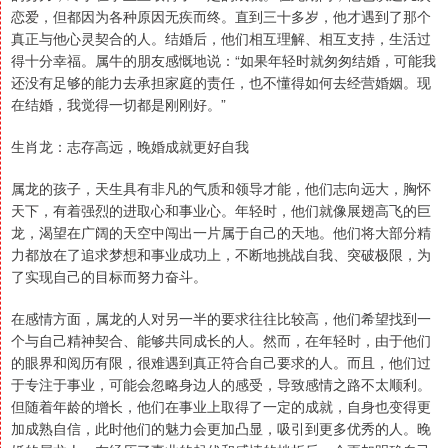
恋爱，但都因为各种原因无疾而终。直到三十多岁，他才遇到了那个
真正与他心灵契合的人。结婚后，他们相互理解、相互支持，生活过
得十分幸福。属牛的朋友感慨地说：“如果年轻时就匆匆结婚，可能我
还没有足够的能力去承担家庭的责任，也不懂得如何去经营婚姻。现
在结婚，我觉得一切都是刚刚好。”
生肖龙：志存高远，晚婚成就更好自我
属龙的孩子，天生具有非凡的气质和领导才能，他们志向远大，胸怀
天下，有着强烈的进取心和事业心。年轻时，他们就像展翅高飞的巨
龙，渴望在广阔的天空中闯出一片属于自己的天地。他们将大部分精
力都放在了追求梦想和事业成功上，不断地挑战自我、突破极限，为
了实现自己的目标而努力奋斗。
在感情方面，属龙的人对另一半的要求往往比较高，他们希望找到一
个与自己精神契合、能够共同成长的人。然而，在年轻时，由于他们
的眼界和阅历有限，很难遇到真正符合自己要求的人。而且，他们过
于专注于事业，可能会忽略身边人的感受，导致感情之路不太顺利。
但随着年龄的增长，他们在事业上取得了一定的成就，自身也变得更
加成熟自信，此时他们的魅力会更加凸显，吸引到更多优秀的人。晚