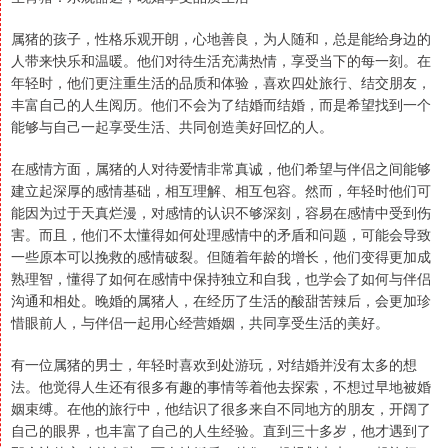
属猪的孩子，性格乐观开朗，心地善良，为人随和，总是能给身边的
人带来快乐和温暖。他们对待生活充满热情，享受当下的每一刻。在
年轻时，他们更注重生活的品质和体验，喜欢四处旅行、结交朋友，
丰富自己的人生阅历。他们不会为了结婚而结婚，而是希望找到一个
能够与自己一起享受生活、共同创造美好回忆的人。
在感情方面，属猪的人对待爱情非常真诚，他们希望与伴侣之间能够
建立起深厚的感情基础，相互理解、相互包容。然而，年轻时他们可
能因为过于天真烂漫，对感情的认识不够深刻，容易在感情中受到伤
害。而且，他们不太懂得如何处理感情中的矛盾和问题，可能会导致
一些原本可以挽救的感情破裂。但随着年龄的增长，他们变得更加成
熟理智，懂得了如何在感情中保持独立和自我，也学会了如何与伴侣
沟通和相处。晚婚的属猪人，在经历了生活的酸甜苦辣后，会更加珍
惜眼前人，与伴侣一起用心经营婚姻，共同享受生活的美好。
有一位属猪的男士，年轻时喜欢到处游玩，对结婚并没有太多的想
法。他觉得人生还有很多有趣的事情等着他去探索，不想过早地被婚
姻束缚。在他的旅行中，他结识了很多来自不同地方的朋友，开阔了
自己的眼界，也丰富了自己的人生经验。直到三十多岁，他才遇到了