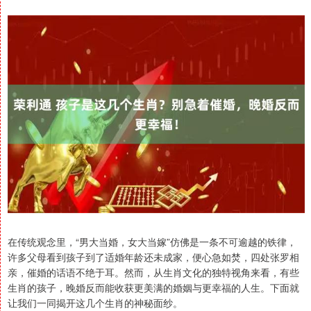
在传统观念里，“男大当婚，女大当嫁”仿佛是一条不可逾越的铁律，
许多父母看到孩子到了适婚年龄还未成家，便心急如焚，四处张罗相
亲，催婚的话语不绝于耳。然而，从生肖文化的独特视角来看，有些
生肖的孩子，晚婚反而能收获更美满的婚姻与更幸福的人生。下面就
让我们一同揭开这几个生肖的神秘面纱。