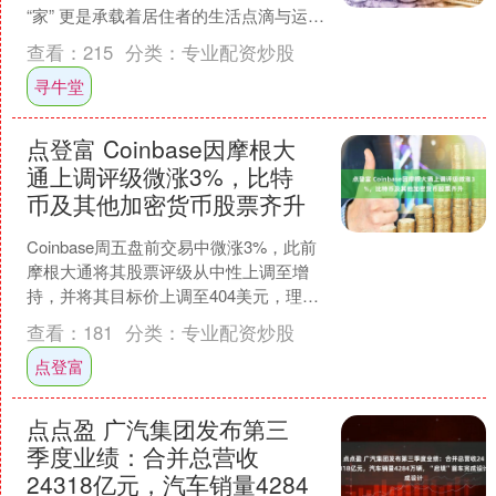
“家” 更是承载着居住者的生活点滴与运势
起伏，二者紧密相连、相辅相成。 正因
查看：
215
分类：
专业配资炒股
家宅布局....
寻牛堂
点登富 Coinbase因摩根大
通上调评级微涨3%，比特
币及其他加密货币股票齐升
Coinbase周五盘前交易中微涨3%，此前
摩根大通将其股票评级从中性上调至增
持，并将其目标价上调至404美元，理由
是该公司订阅服务部门和去中心化金融
查看：
181
分类：
专业配资炒股
平台的发展....
点登富
点点盈 广汽集团发布第三
季度业绩：合并总营收
24318亿元，汽车销量4284