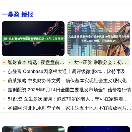
一鼎盈 播报
智财资本 精选 | 夜盘盘前要闻汇总 11月12日 周三
大业证券 乘联分会：初步统计10月全国乘用车市场零售2387
点登富 Coinbase因摩根大通上调评级微涨3%，比特币及
蔚莱策略 中央财办韩文秀：确保基本实现社会主义现代化取得决定
嘉创配资 2025年9月14日全国主要批发市场金针菇价格行情
51配资 医生多次强调：超过70岁的老人，宁可在家躺着，冬天
谷锦网 河北风水师李子矜：家里这五个地方不宜摆放照片，暗藏风