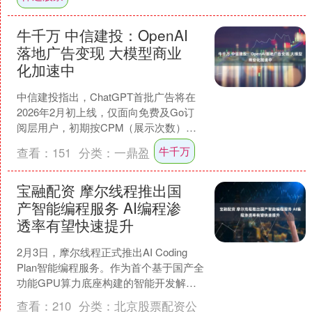
牛千万 中信建投：OpenAI
落地广告变现 大模型商业
化加速中
中信建投指出，ChatGPT首批广告将在
2026年2月初上线，仅面向免费及Go订
阅层用户，初期按CPM（展示次数）收
费。中信建投认为OpenAI广告变现较克
牛千万
查看：
151
分类：
一鼎盈
制，....
宝融配资 摩尔线程推出国
产智能编程服务 AI编程渗
透率有望快速提升
2月3日，摩尔线程正式推出AI Coding
Plan智能编程服务。作为首个基于国产全
功能GPU算力底座构建的智能开发解决
方案，该服务以MTT S5000强劲的....
查看：
210
分类：
北京股票配资公