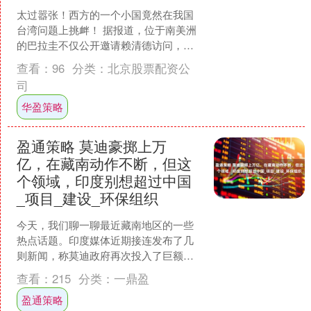
太过嚣张！西方的一个小国竟然在我国
台湾问题上挑衅！ 据报道，位于南美洲
的巴拉圭不仅公开邀请赖清德访问，甚
至还肆意挑战中国的底线。巴拉圭这一
查看：
96
分类：
北京股票配资公
举动，不仅让中国和巴拉....
司
华盈策略
盈通策略 莫迪豪掷上万
亿，在藏南动作不断，但这
个领域，印度别想超过中国
_项目_建设_环保组织
今天，我们聊一聊最近藏南地区的一些
热点话题。印度媒体近期接连发布了几
则新闻，称莫迪政府再次投入了巨额资
金，且投入的规模让人惊叹。接下来，
查看：
215
分类：
一鼎盈
我们将逐一梳理这些消息，....
盈通策略