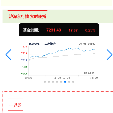
沪深京行情 实时轮播
基金指数
7231.43
17.87
0.25%
一鼎盈