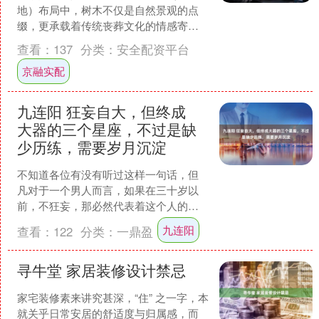
地）布局中，树木不仅是自然景观的点
缀，更承载着传统丧葬文化的情感寄托
与风水寓意，选择合适的树种，既能守
查看：
137
分类：
安全配资平台
护逝者安宁，也能寄托生者哀....
京融实配
九连阳 狂妄自大，但终成
大器的三个星座，不过是缺
少历练，需要岁月沉淀
不知道各位有没有听过这样一句话，但
凡对于一个男人而言，如果在三十岁以
前，不狂妄，那必然代表着这个人的资
质平庸。然而一旦到了三十岁以后，如
九连阳
查看：
122
分类：
一鼎盈
若再是狂妄的话，则代表着....
寻牛堂 家居装修设计禁忌
家宅装修素来讲究甚深，“住” 之一字，本
就关乎日常安居的舒适度与归属感，而