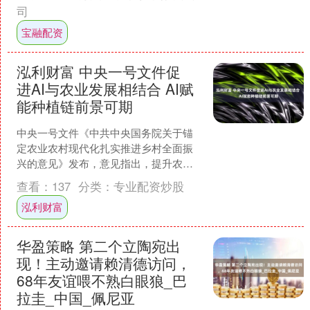
司
宝融配资
泓利财富 中央一号文件促
进AI与农业发展相结合 AI赋
能种植链前景可期
中央一号文件《中共中央国务院关于锚
定农业农村现代化扎实推进乡村全面振
兴的意见》发布，意见指出，提升农业
科技创新效能。因地制宜发展农业新质
查看：
137
分类：
专业配资炒股
生产力，促进人工智能与农....
泓利财富
华盈策略 第二个立陶宛出
现！主动邀请赖清德访问，
68年友谊喂不熟白眼狼_巴
拉圭_中国_佩尼亚