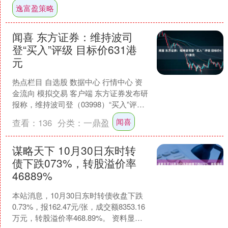
逸富盈策略
闻喜 东方证券：维持波司
登“买入”评级 目标价631港
元
热点栏目 自选股 数据中心 行情中心 资
金流向 模拟交易 客户端 东方证券发布研
报称，维持波司登（03998）“买入”评
级，目标价6.31港元。根据草根跟踪，
闻喜
查看：
136
分类：
一鼎盈
近....
谋略天下 10月30日东时转
债下跌073%，转股溢价率
46889%
本站消息，10月30日东时转债收盘下跌
0.73%，报162.47元/张，成交额8353.16
万元，转股溢价率468.89%。 资料显