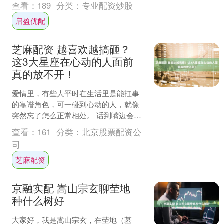
查看：
189
分类：
专业配资炒股
启盈优配
芝麻配资 越喜欢越搞砸？
这3大星座在心动的人面前
真的放不开！
爱情里，有些人平时在生活里是能扛事
的靠谱角色，可一碰到心动的人，就像
突然忘了怎么正常相处。 话到嘴边会打
结，手脚都不知道往哪放，明明想展现
查看：
161
分类：
北京股票配资公
最好的一面，结果反而弄....
司
芝麻配资
京融实配 嵩山宗玄聊茔地
种什么树好
大家好，我是嵩山宗玄，在茔地（墓