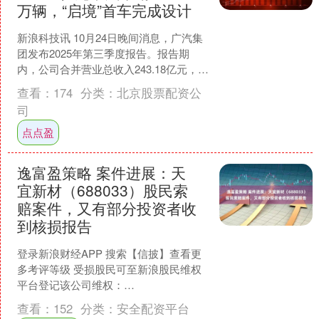
万辆，“启境”首车完成设计
新浪科技讯 10月24日晚间消息，广汽集
团发布2025年第三季度报告。报告期
内，公司合并营业总收入243.18亿元，环
比上涨6.98%，全集团汽车销量达42.8....
查看：
174
分类：
北京股票配资公
司
点点盈
逸富盈策略 案件进展：天
宜新材（688033）股民索
赔案件，又有部分投资者收
到核损报告
登录新浪财经APP 搜索【信披】查看更
多考评等级 受损股民可至新浪股民维权
平台登记该公司维权：
http://wq.finance.sina.com.cn/ 关注....
查看：
152
分类：
安全配资平台