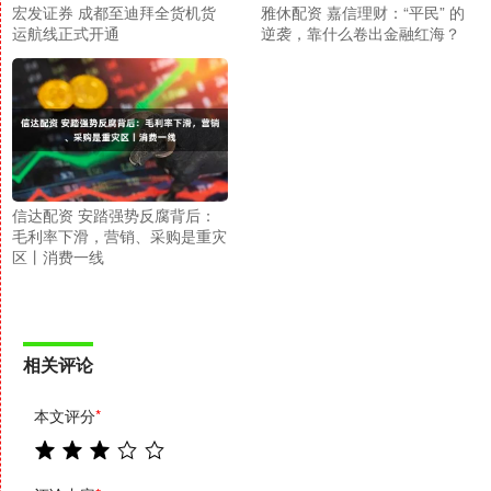
宏发证券 成都至迪拜全货机货
雅休配资 嘉信理财：“平民” 的
运航线正式开通
逆袭，靠什么卷出金融红海？
信达配资 安踏强势反腐背后：
毛利率下滑，营销、采购是重灾
区丨消费一线
相关评论
本文评分
*