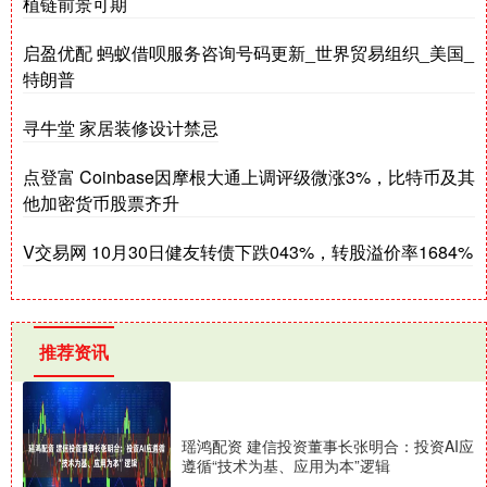
植链前景可期
启盈优配 蚂蚁借呗服务咨询号码更新_世界贸易组织_美国_
特朗普
寻牛堂 家居装修设计禁忌
点登富 Coinbase因摩根大通上调评级微涨3%，比特币及其
他加密货币股票齐升
V交易网 10月30日健友转债下跌043%，转股溢价率1684%
推荐资讯
瑶鸿配资 建信投资董事长张明合：投资AI应
遵循“技术为基、应用为本”逻辑