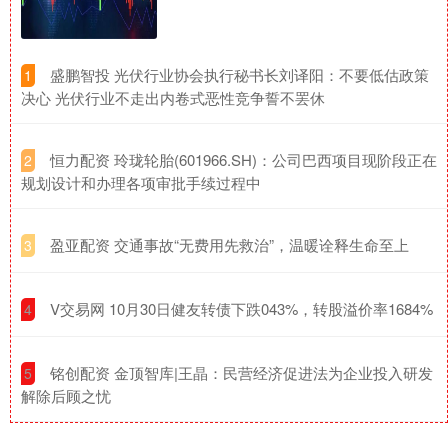
​盛鹏智投 光伏行业协会执行秘书长刘译阳：不要低估政策
1
决心 光伏行业不走出内卷式恶性竞争誓不罢休
​恒力配资 玲珑轮胎(601966.SH)：公司巴西项目现阶段正在
2
规划设计和办理各项审批手续过程中
​盈亚配资 交通事故“无费用先救治”，温暖诠释生命至上
3
​V交易网 10月30日健友转债下跌043%，转股溢价率1684%
4
​铭创配资 金顶智库|王晶：民营经济促进法为企业投入研发
5
解除后顾之忧