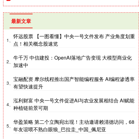
最新文章
怀远股票 【一图看懂】中央一号文件发布 产业角度划重
1、
点！相关概念股速览
牛千万 中信建投：OpenAI落地广告变现 大模型商业化
2、
加速中
宝融配资 摩尔线程推出国产智能编程服务 AI编程渗透率
3、
有望快速提升
泓利财富 中央一号文件促进AI与农业发展相结合 AI赋能
4、
种植链前景可期
华盈策略 第二个立陶宛出现！主动邀请赖清德访问，68
5、
年友谊喂不熟白眼狼_巴拉圭_中国_佩尼亚