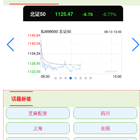
北证50
1125.47
-8.78
-0.77%
话题标签
芝麻配资
四川
上海
全国