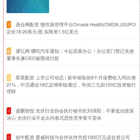
​鼎合网配资 慢性病管理平台Omada Health(OMDA.US)IPO
1
定价18-20美元/股 拟筹资1.5亿美元
​通弘网 哪吒汽车通知：今起居家办公！办公室门禁已失效
2
董事长兼CEO被围堵讨薪
​星星配资 上市公司动态 | 新华保险前8个月保费收入同比增
3
21%，中贝通信19亿定增审核通过，华润三九拟100亿投资银行
理财
​盛鹏智投 光伏行业协会执行秘书长刘译阳：不要低估政策
4
决心 光伏行业不走出内卷式恶性竞争誓不罢休
​创牛配资 爱威科技与合作伙伴共投1000万元设合资公司
5