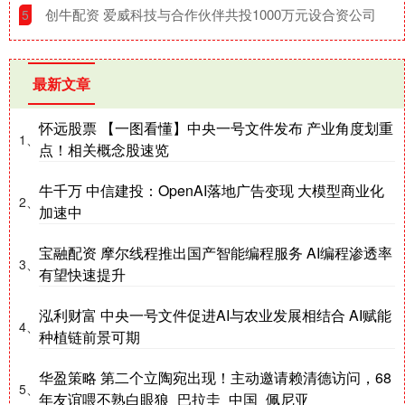
​创牛配资 爱威科技与合作伙伴共投1000万元设合资公司
5
最新文章
怀远股票 【一图看懂】中央一号文件发布 产业角度划重
1、
点！相关概念股速览
牛千万 中信建投：OpenAI落地广告变现 大模型商业化
2、
加速中
宝融配资 摩尔线程推出国产智能编程服务 AI编程渗透率
3、
有望快速提升
泓利财富 中央一号文件促进AI与农业发展相结合 AI赋能
4、
种植链前景可期
华盈策略 第二个立陶宛出现！主动邀请赖清德访问，68
5、
年友谊喂不熟白眼狼_巴拉圭_中国_佩尼亚