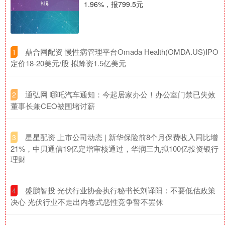
1.96%，报799.5元
​鼎合网配资 慢性病管理平台Omada Health(OMDA.US)IPO
1
定价18-20美元/股 拟筹资1.5亿美元
​通弘网 哪吒汽车通知：今起居家办公！办公室门禁已失效
2
董事长兼CEO被围堵讨薪
​星星配资 上市公司动态 | 新华保险前8个月保费收入同比增
3
21%，中贝通信19亿定增审核通过，华润三九拟100亿投资银行
理财
​盛鹏智投 光伏行业协会执行秘书长刘译阳：不要低估政策
4
决心 光伏行业不走出内卷式恶性竞争誓不罢休