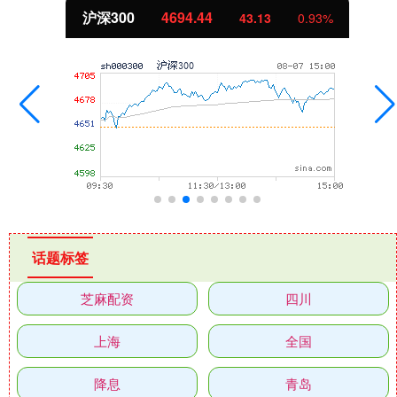
沪深300
4694.44
43.13
0.93%
话题标签
芝麻配资
四川
上海
全国
降息
青岛