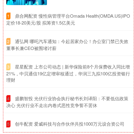
​鼎合网配资 慢性病管理平台Omada Health(OMDA.US)IPO
1
定价18-20美元/股 拟筹资1.5亿美元
​通弘网 哪吒汽车通知：今起居家办公！办公室门禁已失效
2
董事长兼CEO被围堵讨薪
​星星配资 上市公司动态 | 新华保险前8个月保费收入同比增
3
21%，中贝通信19亿定增审核通过，华润三九拟100亿投资银行
理财
​盛鹏智投 光伏行业协会执行秘书长刘译阳：不要低估政策
4
决心 光伏行业不走出内卷式恶性竞争誓不罢休
​创牛配资 爱威科技与合作伙伴共投1000万元设合资公司
5