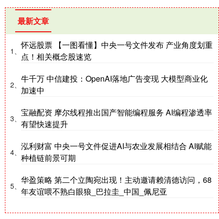
最新文章
怀远股票 【一图看懂】中央一号文件发布 产业角度划重
1、
点！相关概念股速览
牛千万 中信建投：OpenAI落地广告变现 大模型商业化
2、
加速中
宝融配资 摩尔线程推出国产智能编程服务 AI编程渗透率
3、
有望快速提升
泓利财富 中央一号文件促进AI与农业发展相结合 AI赋能
4、
种植链前景可期
华盈策略 第二个立陶宛出现！主动邀请赖清德访问，68
5、
年友谊喂不熟白眼狼_巴拉圭_中国_佩尼亚