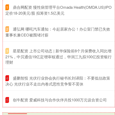
​鼎合网配资 慢性病管理平台Omada Health(OMDA.US)IPO
1
定价18-20美元/股 拟筹资1.5亿美元
​通弘网 哪吒汽车通知：今起居家办公！办公室门禁已失效
2
董事长兼CEO被围堵讨薪
​星星配资 上市公司动态 | 新华保险前8个月保费收入同比增
3
21%，中贝通信19亿定增审核通过，华润三九拟100亿投资银行
理财
​盛鹏智投 光伏行业协会执行秘书长刘译阳：不要低估政策
4
决心 光伏行业不走出内卷式恶性竞争誓不罢休
​创牛配资 爱威科技与合作伙伴共投1000万元设合资公司
5