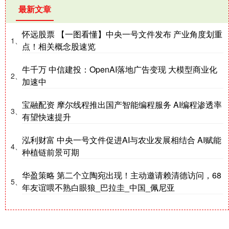
最新文章
怀远股票 【一图看懂】中央一号文件发布 产业角度划重
1、
点！相关概念股速览
牛千万 中信建投：OpenAI落地广告变现 大模型商业化
2、
加速中
宝融配资 摩尔线程推出国产智能编程服务 AI编程渗透率
3、
有望快速提升
泓利财富 中央一号文件促进AI与农业发展相结合 AI赋能
4、
种植链前景可期
华盈策略 第二个立陶宛出现！主动邀请赖清德访问，68
5、
年友谊喂不熟白眼狼_巴拉圭_中国_佩尼亚