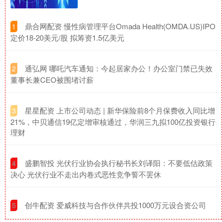
​鼎合网配资 慢性病管理平台Omada Health(OMDA.US)IPO
1
定价18-20美元/股 拟筹资1.5亿美元
​通弘网 哪吒汽车通知：今起居家办公！办公室门禁已失效
2
董事长兼CEO被围堵讨薪
​星星配资 上市公司动态 | 新华保险前8个月保费收入同比增
3
21%，中贝通信19亿定增审核通过，华润三九拟100亿投资银行
理财
​盛鹏智投 光伏行业协会执行秘书长刘译阳：不要低估政策
4
决心 光伏行业不走出内卷式恶性竞争誓不罢休
​创牛配资 爱威科技与合作伙伴共投1000万元设合资公司
5