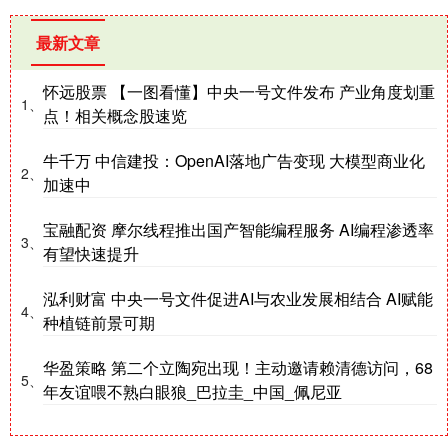
最新文章
怀远股票 【一图看懂】中央一号文件发布 产业角度划重
1、
点！相关概念股速览
牛千万 中信建投：OpenAI落地广告变现 大模型商业化
2、
加速中
宝融配资 摩尔线程推出国产智能编程服务 AI编程渗透率
3、
有望快速提升
泓利财富 中央一号文件促进AI与农业发展相结合 AI赋能
4、
种植链前景可期
华盈策略 第二个立陶宛出现！主动邀请赖清德访问，68
5、
年友谊喂不熟白眼狼_巴拉圭_中国_佩尼亚