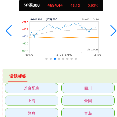
北证50
1134.24
93%
11.37
1.0
话题标签
芝麻配资
四川
上海
全国
降息
青岛