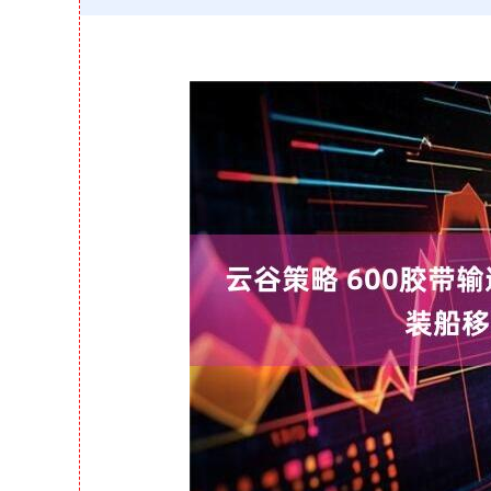
深证成指
14036.46
2.50
0.06%
-107.74