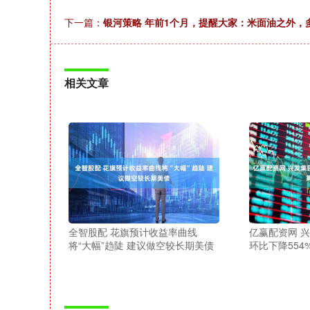
下一篇：
银河策略 年前1个月，提醒大家：米面油之外，
相关文章
全智股配 花旗预计收益率曲线
亿赢配资网 
将“大幅”趋陡 建议做空较长期美债
环比下降554