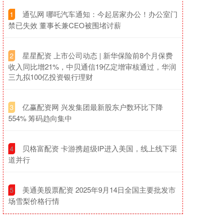
​通弘网 哪吒汽车通知：今起居家办公！办公室门
1
禁已失效 董事长兼CEO被围堵讨薪
​星星配资 上市公司动态 | 新华保险前8个月保费
2
收入同比增21%，中贝通信19亿定增审核通过，华润
三九拟100亿投资银行理财
​亿赢配资网 兴发集团最新股东户数环比下降
3
554% 筹码趋向集中
​贝格富配资 卡游携超级IP进入美国，线上线下渠
4
道并行
​美通美股票配资 2025年9月14日全国主要批发市
5
场雪梨价格行情