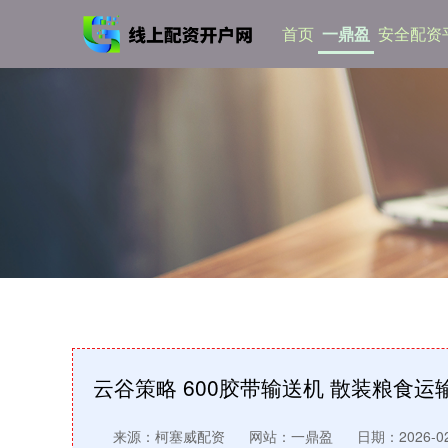
首页
一鼎盈
安全配资
云谷策略 600胶带输送机 散装粮食
来源：柯塞威配资
网站：一鼎盈
日期：2026-02-