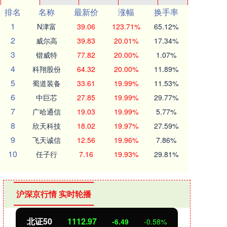
排名
名称
最新价
涨幅
换手率
1
N津富
39.06
123.71%
65.12%
2
威尔高
39.83
20.01%
17.34%
3
锴威特
77.82
20.00%
1.07%
4
科翔股份
64.32
20.00%
11.89%
5
蜀道装备
33.61
19.99%
11.53%
6
中巨芯
27.85
19.99%
29.77%
7
广哈通信
19.03
19.99%
5.77%
8
欣天科技
18.02
19.97%
27.59%
9
飞天诚信
12.56
19.96%
7.86%
10
任子行
7.16
19.93%
29.81%
沪深京行情 实时轮播
北证50
1112.98
创业
-6.48
-0.58%